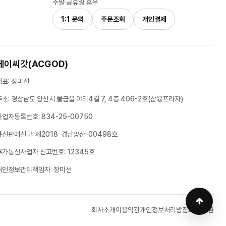
주말·공휴일 휴무
1:1 문의
주문조회
개인결제
에이씨갓(ACGOD)
대표: 장미선
주소: 경상남도 양산시 물금읍 야리4길 7, 4층 406-2호(삼융프라자)
사업자등록번호: 834-25-00750
통신판매신고: 제2018-경남양산-00498호
부가통신사업자 신고번호: 12345호
개인정보관리책임자: 장미선
회사소개
이용약관
개인정보처리방침
화면 전환