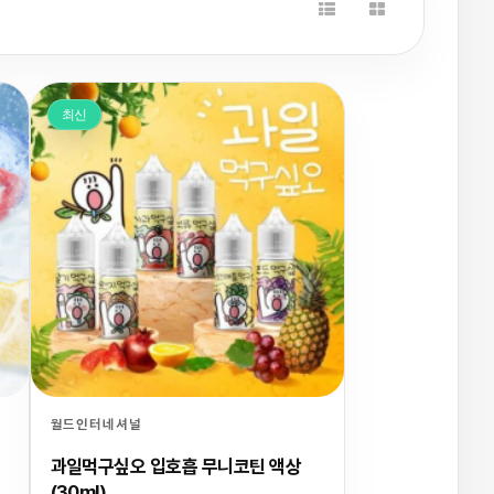
최신
월드인터네셔널
과일먹구싶오 입호흡 무니코틴 액상
(30ml)