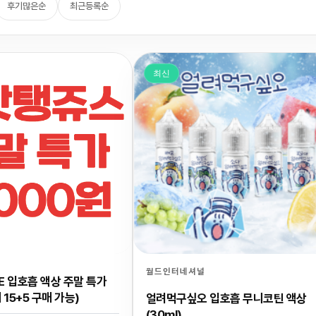
후기많은순
최근등록순
최신
월드인터네셔널
CE 입호흡 액상 주말 특가
 15+5 구매 가능)
얼려먹구싶오 입호흡 무니코틴 액상
(30ml)