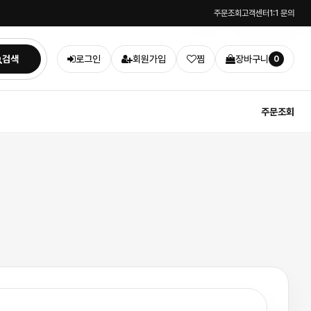
주문조회
고객센터
1:1 문의
입호흡액상
검색
로그인
회원가입
찜
장바구니
0
주문조회