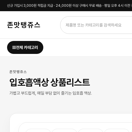
신규 가입시 3,000원 적립금 지급 · 24,000원 이상 구매시 무료 배송 · 평일 오후 4시 이
존맛탱쥬스
전체 카테고리
존맛탱쥬스
입호흡액상 상품리스트
가볍고 부드럽게, 매일 부담 없이 즐기는 입호흡 액상.