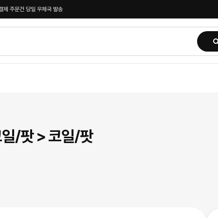
전 결제 주문건 당일 우체국 발송
일/팟 > 코일/팟